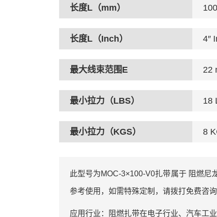
长度L（mm）
10
长度L（Inch）
4″ 
最大线束范围E
22
最小拉力（LBS）
18
最小拉力（KGS）
8 
此型号为MOC-3×100-V0扎带属于 阻燃尼龙
参考使用，如需特殊定制，请拨打免费咨询
应用行业：‌阻燃扎带在电子行业、汽车工