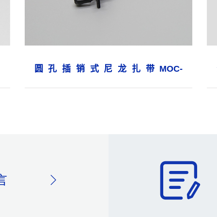
圆孔插销式尼龙扎带MOC-
8.3×124Φ7.0
言