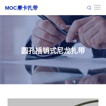
圆孔插销式尼龙扎带