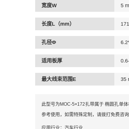
宽度W
5 
长度L（mm）
17
孔径Φ
6.2
适用板厚
0.6
最大线束范围E
35
此型号为MOC-5×172扎带属于 椭圆孔单体杉
参考使用，如需特殊定制，请拨打免费咨询
应用行业：汽车行业