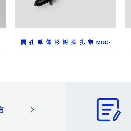
圆孔单体杉树头扎带MOC-
4.6×218Φ6.5
言