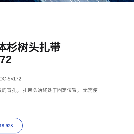
体杉树头扎带
72
OC-5×172
的盲孔； 扎带头始终处于固定位置； 无需使
。
8-928