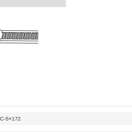
C-5×172