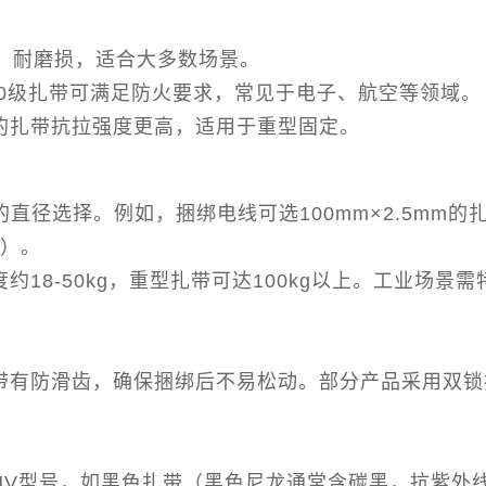
高、耐磨损，适合大多数场景。
V-0级扎带可满足防火要求，常见于电子、航空等领域。
维的扎带抗拉强度更高，适用于重型固定。
的直径选择。例如，捆绑电线可选100mm×2.5mm
m）。
约18-50kg，重型扎带可达100kg以上。工业场景
应带有防滑齿，确保捆绑后不易松动。部分产品采用双
抗UV型号，如黑色扎带（黑色尼龙通常含碳黑，抗紫外