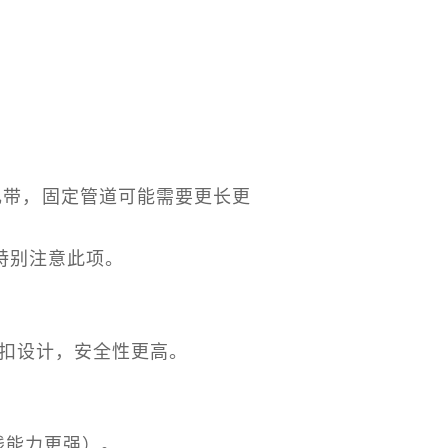
的扎带，固定管道可能需要更长更
需特别注意此项。
锁扣设计，安全性更高。
线能力更强）。