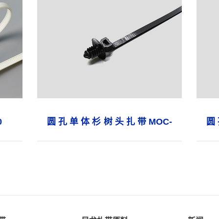
0
圆孔单体杉树头扎带MOC-
圆
4.7×165Φ7.0
5×