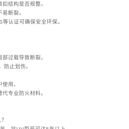
锁扣结构是否规整。
不易断裂。
oHS等认证可确保安全环保。
局部过载导致断裂。
m，防止划伤。
中使用。
替代专业防火材料。
久？