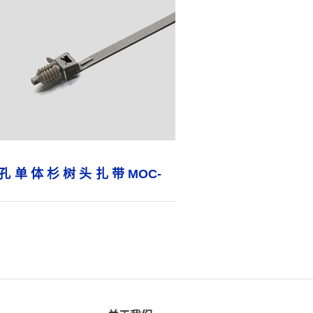
孔单体杉树头扎带MOC-
152Φ7.0