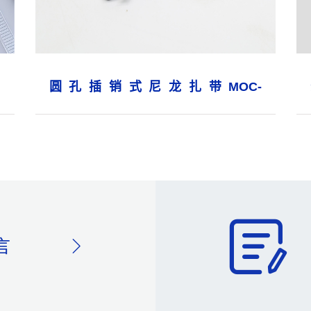
圆孔插销式尼龙扎带MOC-
2.5×132Φ5.0
言