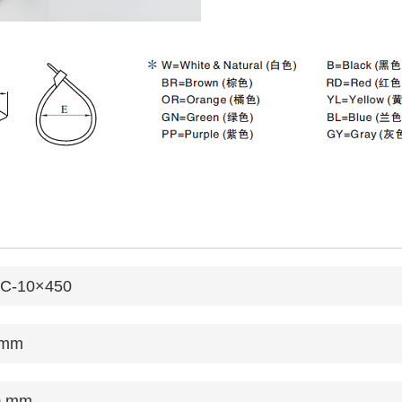
C-10×450
 mm
0 mm